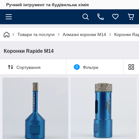
Ручний інтрумент та будівельна хімія
Товари та послуги
Алмазні коронки М14
Коронки Ra
Коронки Rapide M14
Сортування
0
Фільтри