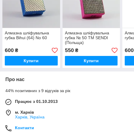
Алмазна шліфувальна
Алмазна шліфувальна
Алм
губка Bihui (64) No 60
губка № 50 ТМ SENDI
губк
(Польща)
600
550
600
₴
₴
Купити
Купити
Про нас
44% позитивних з 9 відгуків за рік
Працює з 01.10.2013
м. Харків
Харків, Україна
Контакти