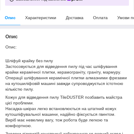
Опис
Характеристики
Доставка
Оплата
Умови п
Опис
Опис:
Шліфуй крайку без пилу
Застосовується для відведення пилу під час шліфування
крайки керамічної плитки, керамограніту, граніту, мармуру.
Операції шліфування керамічної плитки алмазними фрезами
на кутошиліфовій машині завжди супроводжується істотною
кількістю пилу.
Кожух для відведення пилу TileDUSTER позбавить майстра
цієї проблеми.
Насадка-шкірах легко встановлюється на штатний кожух
кутошліфувальної машини, надійно фіксується гвинтом.
Виріб має невелику вагу, тож робота буде легкою та
комфортною.
Завдяки відкритій конструкції забезпечується повний огляд і