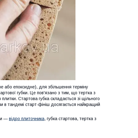
е або епоксидне), для збільшення терміну
тартової губки. Це пов'язано з тим, що тертка з
 плитки. Стартова губка складається зі щільного
и в тандемі старт-фініш досягається найкращий
ки —
відро плиточника
, губка стартова, тертка з