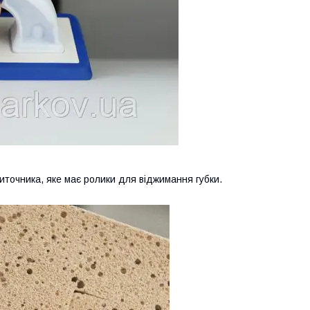
плиточника, яке має ролики для віджимання губки.