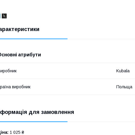
арактеристики
Основні атрибути
иробник
Kubala
раїна виробник
Польща
нформація для замовлення
іна:
1 025 ₴