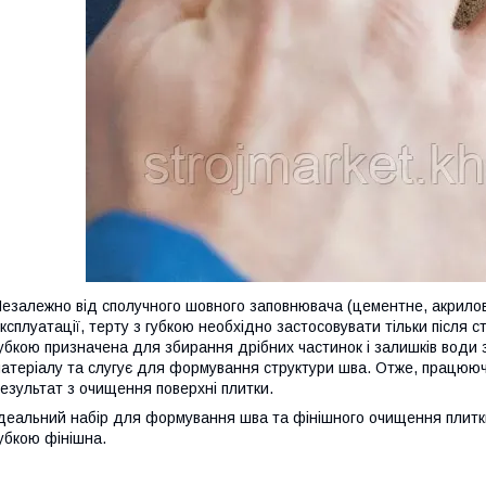
езалежно від сполучного шовного заповнювача (цементне, акрилов
ксплуатації, терту з губкою необхідно застосовувати тільки після с
убкою призначена для збирання дрібних частинок і залишків води з
атеріалу та слугує для формування структури шва. Отже, працююч
езультат з очищення поверхні плитки.
деальний набір для формування шва та фінішного очищення плит
убкою фінішна.