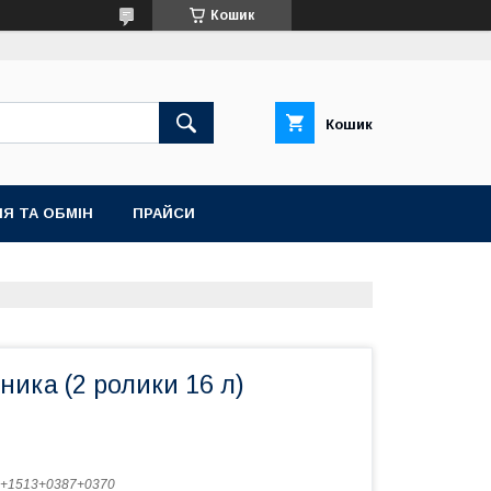
Кошик
Кошик
Я ТА ОБМІН
ПРАЙСИ
ника (2 ролики 16 л)
+1513+0387+0370