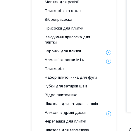
Магніти для ревізії
Плиткорізи та столи
Віброприсоска
Присоски для плитки
Вакууммні присоска для
плитки
Коронки для плитки
Алмазні коронки М14
Плиткорізи
Набор плиточника для фуги
Губки для затирки швів
Відро плиточника
Шпателя для затирання швів
Алмазні відрізні диски
Черепашки для плитки
Д
Шпателя для герметиків