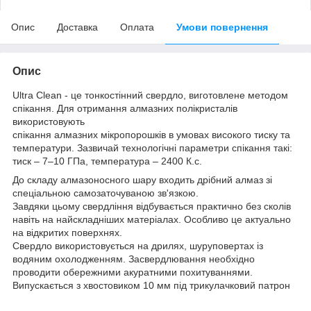
Опис
Доставка
Оплата
Умови повернення
Опис
Ultra Clean - це тонкостінний свердло, виготовлене методом
спікання. Для отримання алмазних полікристалів
використовують
спікання алмазних мікропорошків в умовах високого тиску та
температури. Зазвичай технологічні параметри спікання такі:
тиск – 7–10 ГПа, температура – ​​2400 К.с.
До складу алмазоносного шару входить дрібний алмаз зі
спеціальною самозаточуваною зв'язкою.
Завдяки цьому свердління відбувається практично без сколів
навіть на найскладніших матеріалах. Особливо це актуально
на відкритих поверхнях.
Свердло використовується на дрилях, шуруповертах із
водяним охолодженням. Засвердлювання необхідно
проводити обережними акуратними похитуваннями.
Випускається з хвостовиком 10 мм під трикулачковий патрон