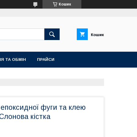
Кошик
Кошик
Я ТА ОБМІН
ПРАЙСИ
 епоксидної фуги та клею
 Слонова кістка