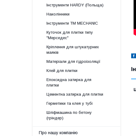
Інструменти HARDY (Польща)
Наколінники
Інструменти TM MECHANIC
Куточок для плитки типу
"Мерседес"
Кріплення для штукатурних
маяків
Матеріали для гідроізоляції
І
Клей для плитки
Епоксидна затирка для
плитки
Ц
Цементна затирка для плитки
Герметики та клея у тубі
Шліфмашина по бетону
(гріндер)
Про нашу компанію