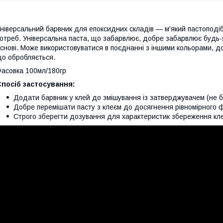
ніверсальний барвник для епоксидних складів — м'який пастоподі
отреб. Універсальна паста, що забарвлює, добре забарвлює будь-як
снові. Може використовуватися в поєднанні з іншими кольорами, 
о обробляється.
асовка 100мл/180гр
посіб застосування:
Додати барвник у клей до змішування із затверджувачем (не б
Добре перемішати пасту з клеєм до досягнення рівномірного
Строго зберегти дозування для характеристик збереження кл