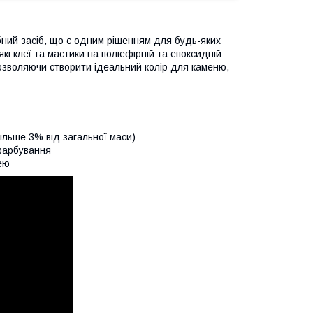
бний засіб, що є одним рішенням для будь-яких
і клеї та мастики на поліефірній та епоксидній
дозволяючи створити ідеальний колір для каменю,
ільше 3% від загальної маси)
 фарбування
ею