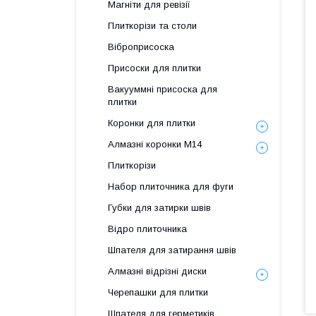
Магніти для ревізії
Плиткорізи та столи
Віброприсоска
Присоски для плитки
Вакууммні присоска для
плитки
Коронки для плитки
Алмазні коронки М14
Плиткорізи
Набор плиточника для фуги
Губки для затирки швів
Відро плиточника
Шпателя для затирання швів
Алмазні відрізні диски
Черепашки для плитки
Шпателя для герметиків