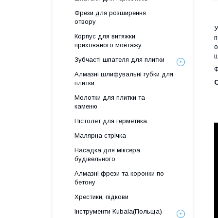
Фрези для розширення
отвору
У
Корпус для витяжки
п
прихованого монтажу
о
щ
Зубчасті шпателя для плитки
Ф
Алмазні шлифувальні губки для
С
плитки
Молотки для плитки та
каменю
Пістолет для герметика
Малярна стрічка
Насадка для міксера
будівельного
Алмазні фрези та коронки по
бетону
Хрестики, підкови
Інструменти Kubala(Польща)