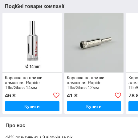
Подібні товари компанії
Коронка по плитки
Коронка по плитки
Коро
алмазная Rapide
алмазная Rapide
алма
TIle/Glass 14мм
TIle/Glass 12мм
TIle
46
41
78
₴
₴
Купити
Купити
Про нас
44% позитивних з 9 відгуків за рік