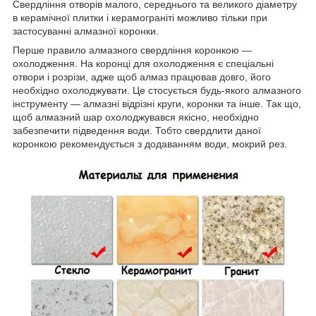
Свердління отворів малого, середнього та великого діаметру
в керамічної плитки і керамограніті можливо тільки при
застосуванні алмазної коронки.
Перше правило алмазного свердління коронкою —
охолодження. На коронці для охолодження є спеціальні
отвори і розрізи, адже щоб алмаз працював довго, його
необхідно охолоджувати. Це стосується будь-якого алмазного
інструменту — алмазні відрізні круги, коронки та інше. Так що,
щоб алмазний шар охолоджувався якісно, необхідно
забезпечити підведення води. Тобто свердлити даної
коронкою рекомендується з додаванням води, мокрий рез.