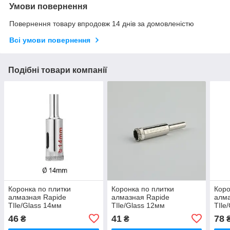
Умови повернення
Повернення товару впродовж 14 днів за домовленістю
Всі умови повернення
Подібні товари компанії
Коронка по плитки
Коронка по плитки
Коро
алмазная Rapide
алмазная Rapide
алма
TIle/Glass 14мм
TIle/Glass 12мм
TIle
46
41
78
₴
₴