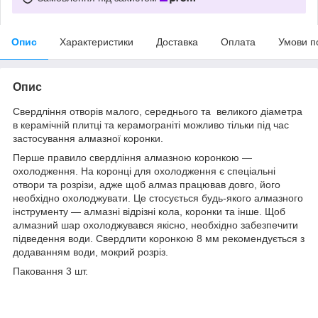
Опис
Характеристики
Доставка
Оплата
Умови п
Опис
Свердління отворів малого, середнього та великого діаметра
в керамічній плитці та керамограніті можливо тільки під час
застосування алмазної коронки.
Перше правило свердління алмазною коронкою —
охолодження. На коронці для охолодження є спеціальні
отвори та розрізи, адже щоб алмаз працював довго, його
необхідно охолоджувати. Це стосується будь-якого алмазного
інструменту — алмазні відрізні кола, коронки та інше. Щоб
алмазний шар охолоджувався якісно, необхідно забезпечити
підведення води. Свердлити коронкою 8 мм рекомендується з
додаванням води, мокрий розріз.
Паковання 3 шт.