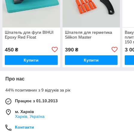
Шпатель для фуги BIHUI
Шпателя для герметика
Ваку
Epoxy Red Float
Silikon Master
плит
150
450
390
3 0
₴
₴
Купити
Купити
Про нас
44% позитивних з 9 відгуків за рік
Працює з 01.10.2013
м. Харків
Харків, Україна
Контакти