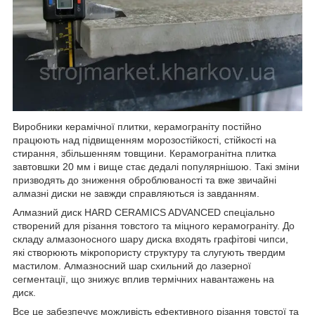
Виробники керамічної плитки, керамограніту постійно
працюють над підвищенням морозостійкості, стійкості на
стирання, збільшенням товщини. Керамогранітна плитка
завтовшки 20 мм і вище стає дедалі популярнішою. Такі зміни
призводять до зниження оброблюваності та вже звичайні
алмазні диски не завжди справляються із завданням.
Алмазний диск HARD CERAMICS ADVANCED спеціально
створений для різання товстого та міцного керамограніту. До
складу алмазоносного шару диска входять графітові чипси,
які створюють мікропористу структуру та слугують твердим
мастилом. Алмазносний шар схильний до лазерної
сегментації, що знижує вплив термічних навантажень на
диск.
Все це забезпечує можливість ефективного різання товстої та