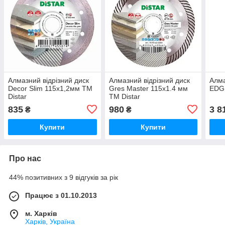
Алмазний відрізний диск
Алмазний відрізний диск
Алма
Decor Slim 115x1,2мм TM
Gres Master 115x1.4 мм
EDG
Distar
TM Distar
835
980
3 8
₴
₴
Купити
Купити
Про нас
44% позитивних з 9 відгуків за рік
Працює з 01.10.2013
м. Харків
Харків, Україна