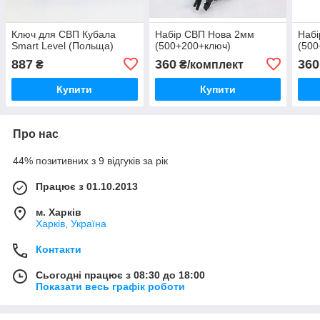
Ключ для СВП Кубала
Набір СВП Нова 2мм
Набі
Smart Level (Польща)
(500+200+ключ)
(500
887
360
360
₴
₴/комплект
Купити
Купити
Про нас
44% позитивних з 9 відгуків за рік
Працює з 01.10.2013
м. Харків
Харків, Україна
Контакти
Сьогодні працює з 08:30 до 18:00
Показати весь графік роботи