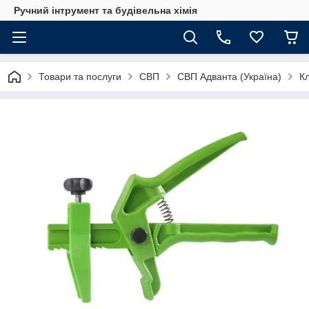
Ручний інтрумент та будівельна хімія
Товари та послуги
СВП
СВП Адванта (Україна)
К